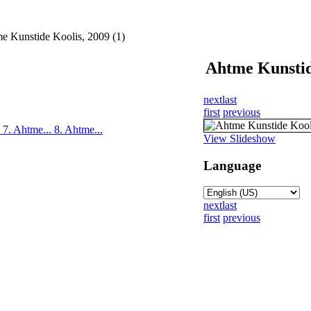
e Kunstide Koolis, 2009 (1)
Ahtme Kunstide
next
last
first
previous
.
7. Ahtme...
8. Ahtme...
View Slideshow
Language
next
last
first
previous