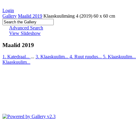
Login
Gallery
Maalid 2019
Klaaskuulimäng 4 (2019) 60 x 60 cm
Advanced Search
View Slideshow
Maalid 2019
1. Katedraal...
...
3. Klaaskuulim...
4. Ruut ruudus...
5. Klaaskuulim..
Klaaskuulim...