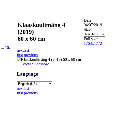
Date:
Klaaskuulimäng 4
04/07/2019
Size:
(2019)
60 x 60 cm
Full size:
1763x1772
.
...
16.
next
last
first
previous
View Slideshow
Language
next
last
first
previous