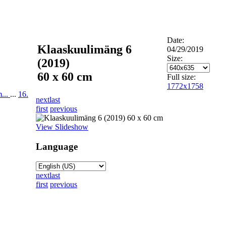
Date:
Klaaskuulimäng 6
04/29/2019
Size:
(2019)
60 x 60 cm
Full size:
1772x1758
m...
...
16.
next
last
first
previous
View Slideshow
Language
next
last
first
previous